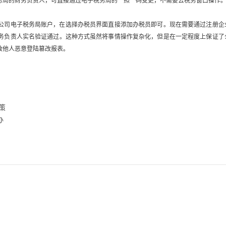
务局的财务负责人，可直接通过电子税务局的一照一码变更，不需要去税务窗口操作
公司电子税务局账户，在选择办税员界面直接添加办税员即可。现在需要通过注册企
务负责人实名验证通过。这种方式虽然将事情操作复杂化，但是在一定程度上保证了
致他人恶意登陆篡改报表。
策
办