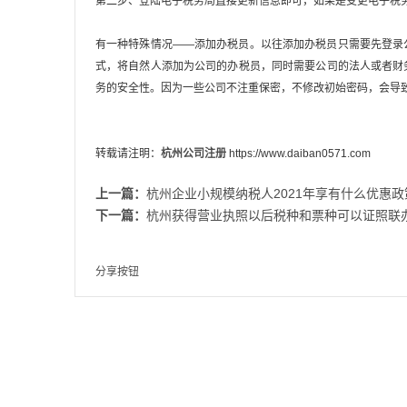
第二步、登陆电子税务局直接更新信息即可，如果是变更电子税
有一种特殊情况——添加办税员。以往添加办税员只需要先登录
式，将自然人添加为公司的办税员，同时需要公司的法人或者财
务的安全性。因为一些公司不注重保密，不修改初始密码，会导
转载请注明：
杭州公司注册
https://www.daiban0571.com
上一篇：
杭州企业小规模纳税人2021年享有什么优惠政
下一篇：
杭州获得营业执照以后税种和票种可以证照联
分享按钮