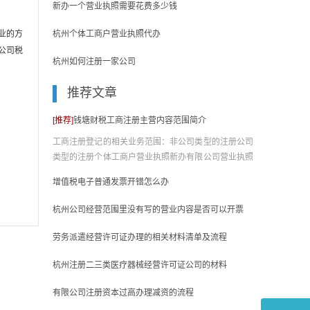
。
新办一个营业执照需要花费多少钱
业的方
杭州个体工商户营业执照代办
公司税
杭州如何注册一家公司
推荐文章
[推荐]
钱塘财税工商注册主营内容范围简介
工商注册登记的相关业务范围：非公司类型的注册公司
类型的注册个体工商户营业执照新办有限公司营业执照
新办、......
增值税电子普通发票开错怎么办
杭州公司经营范围里没有写的营业内容是否可以开票
劳务派遣经营许可证办理的相关材料清单及流程
杭州注册二三类医疗器械经营许可证公司的材料
有限公司注册资本过高办理减资的流程