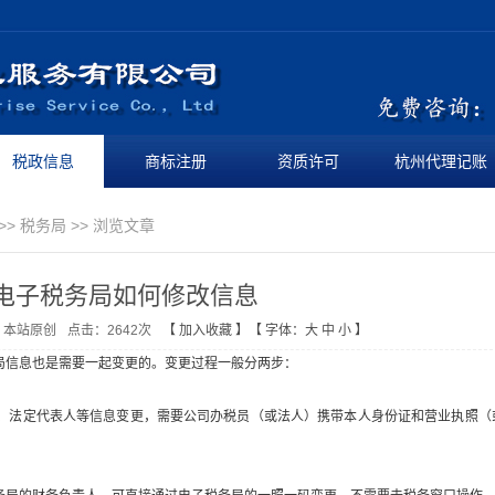
税政信息
商标注册
资质许可
杭州代理记账
>>
税务局
>> 浏览文章
电子税务局如何修改信息
：本站原创
点击：
2642
次
【
加入收藏
】【
字体：
大
中
小
】
局信息也是需要一起变更的。变更过程一般分两步：
、法定代表人等信息变更，需要公司办税员（或法人）携带本人身份证和营业执照（